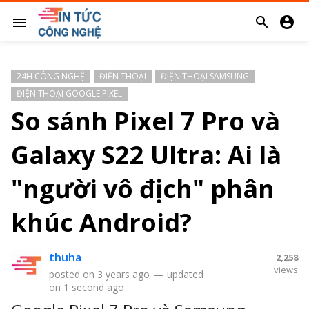


menu
24H CÔNG NGHỆ
ĐIỆN THOẠI
ĐIỆN THOẠI SAMSUNG
ĐIỆN THOẠI GOOGLE PIXEL
So sánh Pixel 7 Pro và
Galaxy S22 Ultra: Ai là
"người vô địch" phân
khúc Android?
thuha
2,258
views
posted on
3 years ago
—
updated
on
1 second ago
s
So sánh giá