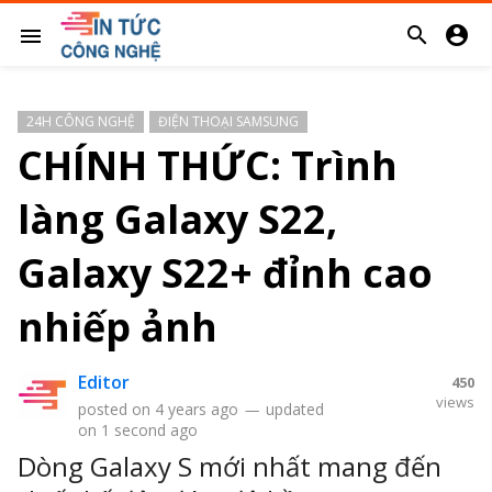


menu
24H CÔNG NGHỆ
ĐIỆN THOẠI SAMSUNG
CHÍNH THỨC: Trình
làng Galaxy S22,
Galaxy S22+ đỉnh cao
nhiếp ảnh
Editor
450
views
posted on
4 years ago
—
updated
on
1 second ago
Dòng Galaxy S mới nhất mang đến
s
So sánh giá