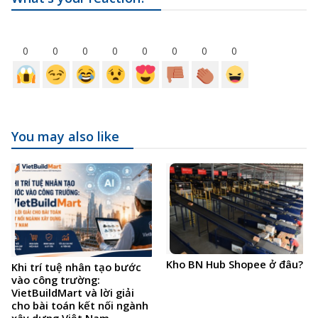
0
0
0
0
0
0
0
0
You may also like
Kho BN Hub Shopee ở đâu?
Khi trí tuệ nhân tạo bước
vào công trường:
VietBuildMart và lời giải
cho bài toán kết nối ngành
xây dựng Việt Nam