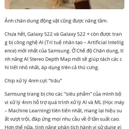
Ảnh chân dung động vật cũng được nâng tầm.
Chưa hết, Galaxy S22 và Galaxy S22 + còn được tran
g bị công nghệ AI (Trí tuệ nhân tạo – Artificial Intellig
ence) mới nhất của Samsung. Ở Chế độ Chân dung, tí
nh năng AI Stereo Depth Map mới sẽ giúp tách các c
hi tiết nhỏ nhất, áp dụng trên cả thú cưng.
Chip xử lý 4nm cực “trâu”
Samsung trang bị cho các "siêu phẩm" của mình bộ
vi xử lý 4nm hỗ trợ quá trình xử lý AI và ML (Học máy
– Machine Learning) tiên tiến nhất, mang lại hiệu su
ất vượt trội, đáp ứng mọi nhu cầu về ở tần suất cao.
Hơn thế nữa, tính năng phân tích hành vi sử dụng gi