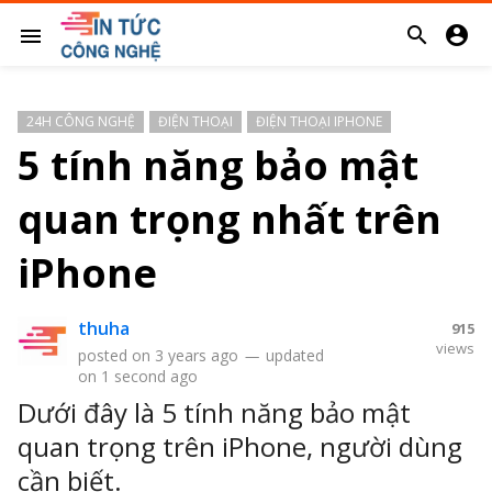


menu
24H CÔNG NGHỆ
ĐIỆN THOẠI
ĐIỆN THOẠI IPHONE
5 tính năng bảo mật
quan trọng nhất trên
iPhone
thuha
915
views
posted on
3 years ago
—
updated
on
1 second ago
Dưới đây là 5 tính năng bảo mật
quan trọng trên iPhone, người dùng
s
cần biết.
So sánh giá