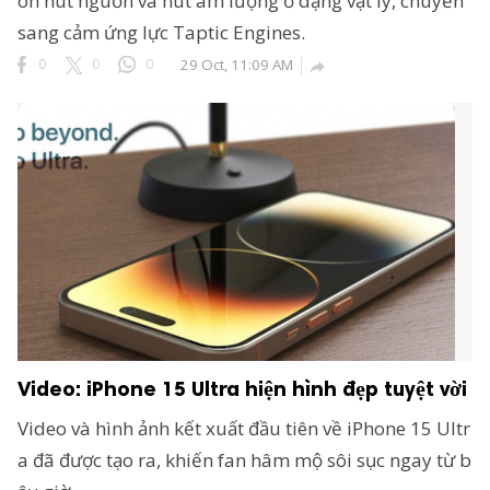
òn nút nguồn và nút âm lượng ở dạng vật lý, chuyển
sang cảm ứng lực Taptic Engines.
0
0
0
29 Oct, 11:09 AM

Video: iPhone 15 Ultra hiện hình đẹp tuyệt vời
Video và hình ảnh kết xuất đầu tiên về iPhone 15 Ultr
a đã được tạo ra, khiến fan hâm mộ sôi sục ngay từ b