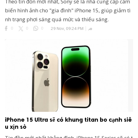
Theo tin đồn mới nhất, Sony sẽ là nhà cung cấp cảm
biến hình ảnh cho "gia đình" iPhone 15, giúp giảm tì
nh trạng phơi sáng quá mức và thiếu sáng.
0
0
0
29 Nov, 09:24 PM

iPhone 15 Ultra sẽ có khung titan bo cạnh siê
u xịn sò
Tin đồn mới nhất khẳng định, iPhone 15 Series sẽ có t