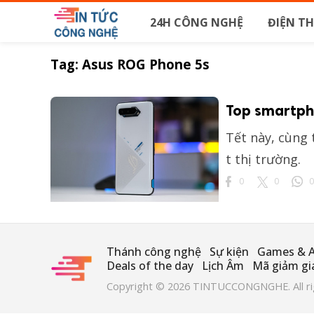
24H CÔNG NGHỆ
ĐIỆN T
Tag:
Asus ROG Phone 5s
Top smartph
Tết này, cùng
t thị trường.
0
0
0
Thánh công nghệ
Sự kiện
Games & 
Deals of the day
Lịch Âm
Mã giảm giá
Copyright © 2026 TINTUCCONGNGHE. All rig
s
So sánh giá