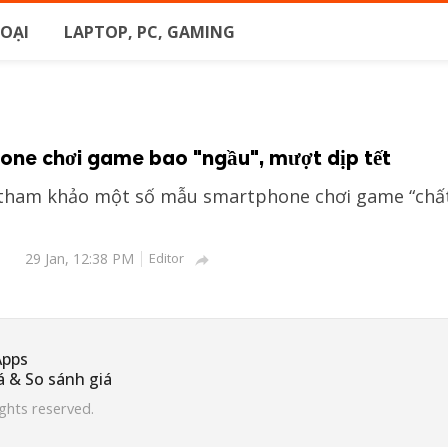
HOẠI
LAPTOP, PC, GAMING
one chơi game bao "ngầu", mượt dịp tết
 tham khảo một số mẫu smartphone chơi game “chấ
29 Jan, 12:38 PM
Editor

Apps
 & So sánh giá
hts reserved.