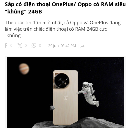
Sắp có điện thoại OnePlus/ Oppo có RAM siêu
 reserved.
"khủng" 24GB
Theo các tin đồn mới nhất, cả Oppo và OnePlus đang
làm việc trên chiếc điện thoại có RAM 24GB cực
"khủng".
0
0
0
29 Jun, 03:42 PM
